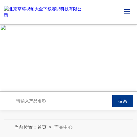
PRODUCT CENTER
产品中心
当前位置：
首页
>
产品中心