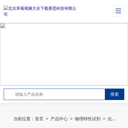
PRODUCT CENTER
产品中心
当前位置：
首页
>
产品中心
>
物理特性试剂
>
比表面积