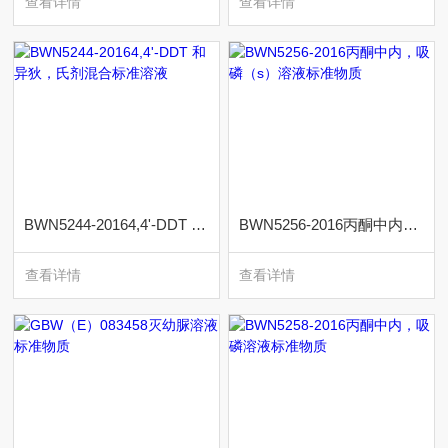
查看详情
查看详情
BWN5244-20164,4'-DDT 和异狄，氏剂混合标准溶液
BWN5256-2016丙酮中内，吸磷（s）溶液标准物质
查看详情
查看详情