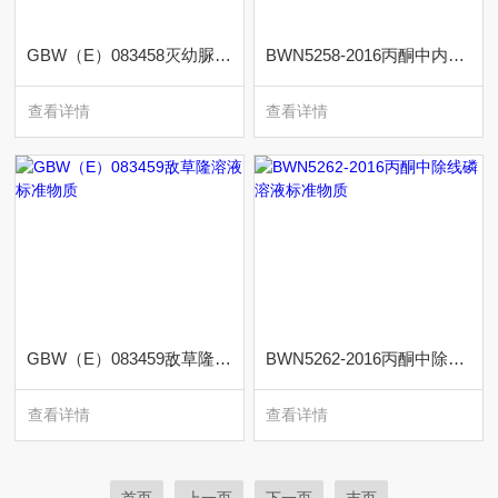
GBW（E）083458灭幼脲溶液标准物质
BWN5258-2016丙酮中内，吸磷溶液标准物质
查看详情
查看详情
GBW（E）083459敌草隆溶液标准物质
BWN5262-2016丙酮中除线磷溶液标准物质
查看详情
查看详情