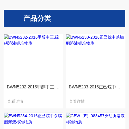
产品分类
BWN5232-2016甲醇中三,硫磷溶液标准物质
BWN5233-2016正己烷中杀螨酯溶液标准物质
查看详情
查看详情