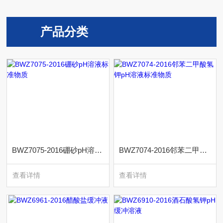
产品分类
BWZ7075-2016硼砂pH溶液标准物质
BWZ7074-2016邻苯二甲酸氢钾pH溶液标准物质
查看详情
查看详情