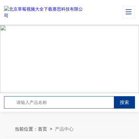
PRODUCT CENTER
产品中心
当前位置：
首页
>
产品中心